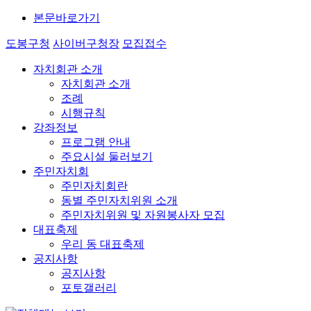
본문바로가기
도봉구청
사이버구청장
모집접수
자치회관 소개
자치회관 소개
조례
시행규칙
강좌정보
프로그램 안내
주요시설 둘러보기
주민자치회
주민자치회란
동별 주민자치위원 소개
주민자치위원 및 자원봉사자 모집
대표축제
우리 동 대표축제
공지사항
공지사항
포토갤러리