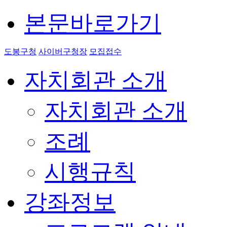
본문바로가기
도봉구청
사이버구청장
모집접수
자치회관 소개
자치회관 소개
조례
시행규칙
강좌정보