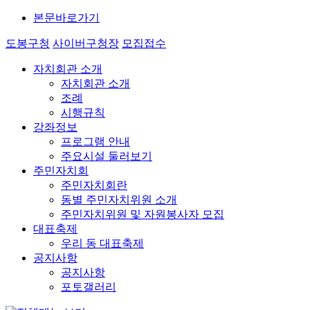
본문바로가기
도봉구청
사이버구청장
모집접수
자치회관 소개
자치회관 소개
조례
시행규칙
강좌정보
프로그램 안내
주요시설 둘러보기
주민자치회
주민자치회란
동별 주민자치위원 소개
주민자치위원 및 자원봉사자 모집
대표축제
우리 동 대표축제
공지사항
공지사항
포토갤러리