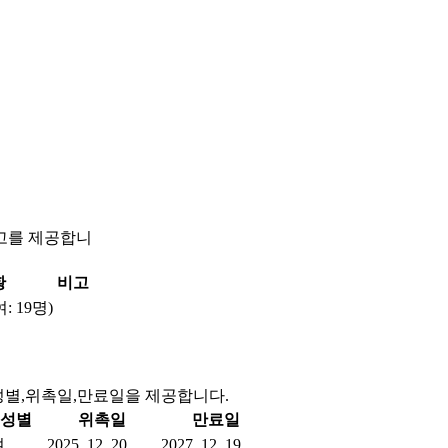
고를 제공합니
황
비고
여: 19명)
성별,위촉일,만료일을 제공합니다.
성별
위촉일
만료일
여
2025. 12. 20.
2027. 12. 19.