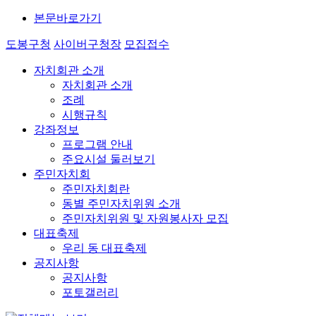
본문바로가기
도봉구청
사이버구청장
모집접수
자치회관 소개
자치회관 소개
조례
시행규칙
강좌정보
프로그램 안내
주요시설 둘러보기
주민자치회
주민자치회란
동별 주민자치위원 소개
주민자치위원 및 자원봉사자 모집
대표축제
우리 동 대표축제
공지사항
공지사항
포토갤러리