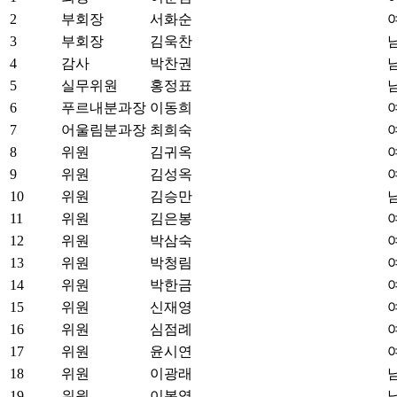
2
부회장
서화순
3
부회장
김욱찬
4
감사
박찬권
5
실무위원
홍정표
6
푸르내분과장
이동희
7
어울림분과장
최희숙
8
위원
김귀옥
9
위원
김성옥
10
위원
김승만
11
위원
김은봉
12
위원
박삼숙
13
위원
박청림
14
위원
박한금
15
위원
신재영
16
위원
심점례
17
위원
윤시연
18
위원
이광래
19
위원
이봉영