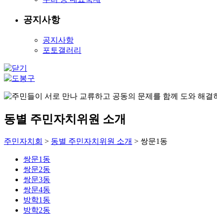
공지사항
공지사항
포토갤러리
동별 주민자치위원 소개
주민자치회
>
동별 주민자치위원 소개
> 쌍문1동
쌍문1동
쌍문2동
쌍문3동
쌍문4동
방학1동
방학2동