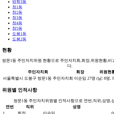
방학3동
창1동
창2동
창3동
창4동
창5동
도봉1동
도봉2동
현황
쌍문1동 주민자치위원 현황으로 주민자치회,회장,위원현황,비
다.
주민자치회
회장
위원현
서울특별시 도봉구 쌍문1동 주민자치회
이순임
27명 (남: 8명, 
위원별 인적사항
쌍문1동 주민자치위원별 인적사항으로 연번,직위,성명,
연번
직위
성명
1
회장
이순임